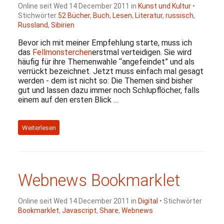
Online seit Wed 14 December 2011 in
Kunst und Kultur
•
Stichwörter
52 Bücher
,
Buch
,
Lesen
,
Literatur
,
russisch
,
Russland
,
Sibirien
Bevor ich mit meiner Empfehlung starte, muss ich
das
Fellmonsterchen
erstmal verteidigen. Sie wird
häufig für ihre Themenwahle “angefeindet” und als
verrückt bezeichnet. Jetzt muss einfach mal gesagt
werden - dem ist nicht so: Die Themen sind bisher
gut und lassen dazu immer noch Schlupflöcher, falls
einem auf den ersten Blick …
Weiterlesen
Webnews Bookmarklet
Online seit Wed 14 December 2011 in
Digital
• Stichwörter
Bookmarklet
,
Javascript
,
Share
,
Webnews