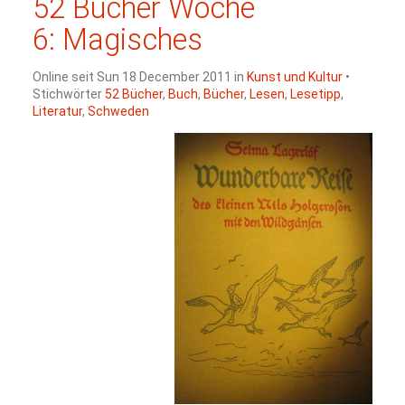
52 Bücher Woche
6: Magisches
Online seit Sun 18 December 2011 in
Kunst und Kultur
•
Stichwörter
52 Bücher
,
Buch
,
Bücher
,
Lesen
,
Lesetipp
,
Literatur
,
Schweden