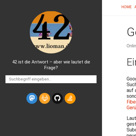
HOME
G
Onli
Ei
42 ist die Antwort – aber wie lautet die
Frage?
Goog
Such
auf 
sond
Fibe
Ger
Laut
ges
Subd
neue