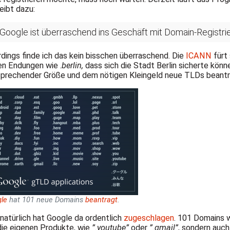
eibt dazu:
Google ist überraschend ins Geschäft mit Domain-Registri
rdings finde ich das kein bisschen überraschend. Die
ICANN
fürt
n Endungen wie .
berlin,
dass sich die Stadt Berlin sicherte kön
prechender Größe und dem nötigen Kleingeld neue TLDs beantr
le
hat 101 neue Domains
beantragt
.
natürlich hat Google da ordentlich
zugeschlagen
. 101 Domains w
die eigenen Produkte, wie
”.youtube”
oder
”.gmail”
, sondern auc