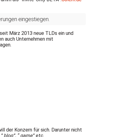
erungen eingestiegen.
 seit März 2013 neue TLDs ein und
nen auch Unternehmen mit
agen.
ill der Konzern für sich. Darunter nicht
h
”.blog”, “.game”
etc.