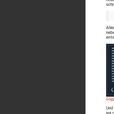
schr
Alle
nebe
ents
Gogg
Und 
nur 