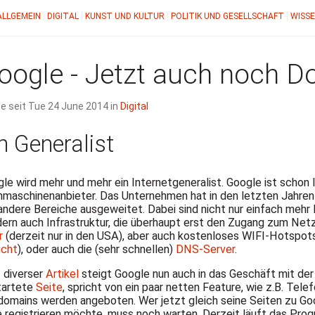
ALLGEMEIN
DIGITAL
KUNST UND KULTUR
POLITIK UND GESELLSCHAFT
WISSE
oogle - Jetzt auch noch 
ne seit Tue 24 June 2014 in
Digital
n Generalist
le wird mehr und mehr ein Internetgeneralist. Google ist schon l
maschinenanbieter. Das Unternehmen hat in den letzten Jahren
andere Bereiche ausgeweitet. Dabei sind nicht nur einfach mehr
ern auch Infrastruktur, die überhaupt erst den Zugang zum Netz
r
(derzeit nur in den
USA
), aber auch kostenloses
WIFI
-Hotspots
ücht
), oder auch die (sehr schnellen)
DNS
-Server
.
 diverser
Artikel
steigt Google nun auch in das Geschäft mit der
tartete
Seite
, spricht von ein paar netten Feature, wie z.B. Tel
omains werden angeboten. Wer jetzt gleich seine Seiten zu G
 registrieren möchte, muss noch warten. Derzeit läuft das Prog