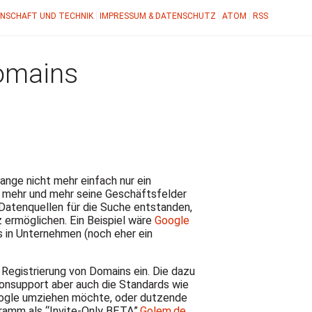
NSCHAFT UND TECHNIK
IMPRESSUM & DATENSCHUTZ
ATOM
RSS
Domains
ange nicht mehr einfach nur ein
 mehr und mehr seine Geschäftsfelder
 Datenquellen für die Suche entstanden,
 ermöglichen. Ein Beispiel wäre
Google
 in Unternehmen (noch eher ein
 Registrierung von Domains ein. Die dazu
efonsupport aber auch die Standards wie
oogle umziehen möchte, oder dutzende
ramm als “Invite-Only
BETA
”.
Golem.de