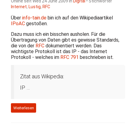
Online seit Wed 24 June 2009 in
Digital
• Stichwörter
Internet
,
Lustig
,
RFC
Über
info-tain.de
bin ich auf den Wikipediaartikel
IPoAC
gestoßen.
Dazu muss ich ein bisschen ausholen. Für die
Übertragung von Daten gibt es gewisse Standards,
die von der
RFC
dokumentiert werden. Das
wichtigste Protokoll ist das
IP
- das Internet
Protokoll - welches im
RFC
791
beschrieben ist.
Zitat aus Wikipedia:
IP …
Weiterlesen