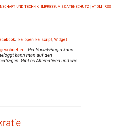
NSCHAFT UND TECHNIK
IMPRESSUM & DATENSCHUTZ
ATOM
RSS
acebook
,
like
,
openlike
,
script
,
Widget
geschrieben
. Per Social-Plugin kann
ngeloggt kann man auf den
rtragen. Gibt es Alternativen und wie
kratie