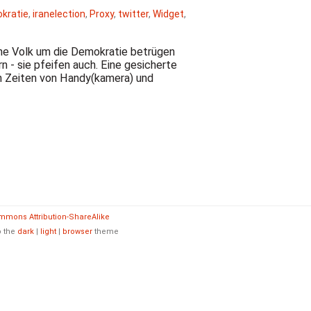
kratie
,
iranelection
,
Proxy
,
twitter
,
Widget
,
ne Volk um die Demokratie betrügen
n - sie pfeifen auch. Eine gesicherte
in Zeiten von Handy(kamera) und
mmons Attribution-ShareAlike
o the
dark
|
light
|
browser
theme