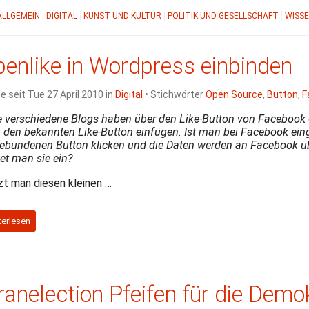
ALLGEMEIN
DIGITAL
KUNST UND KULTUR
POLITIK UND GESELLSCHAFT
WISSE
enlike in Wordpress einbinden
e seit Tue 27 April 2010 in
Digital
• Stichwörter
Open Source
,
Button
,
F
e verschiedene Blogs haben über den Like-Button von Facebook
den bekannten Like-Button einfügen. Ist man bei Facebook ei
ebundenen Button klicken und die Daten werden an Facebook übe
et man sie ein?
t man diesen kleinen …
terlesen
ranelection Pfeifen für die Demo