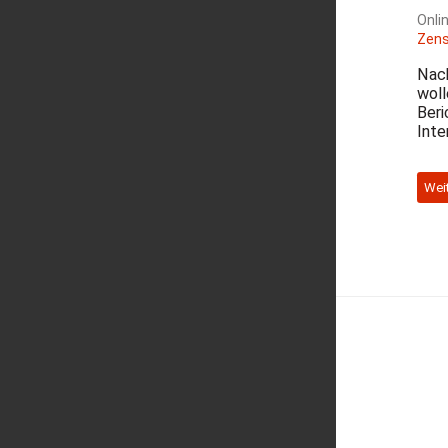
Onli
Zens
Nach
woll
Beri
Inte
Wei