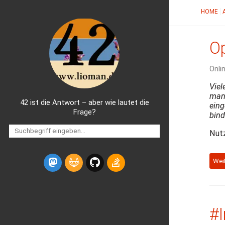
HOME
Op
Onlin
Viel
man 
42 ist die Antwort – aber wie lautet die
eing
Frage?
bind
Nutz
Wei
#I