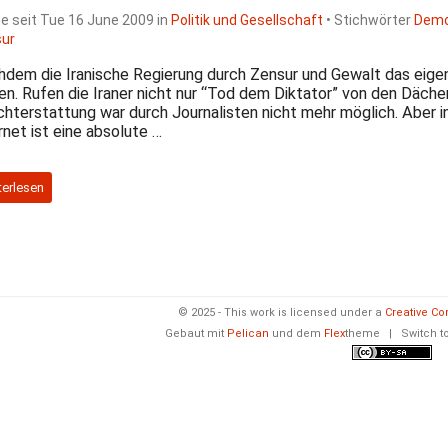
ne seit Tue 16 June 2009 in
Politik und Gesellschaft
• Stichwörter
Demo
ur
dem die Iranische Regierung durch Zensur und Gewalt das eige
en. Rufen die Iraner nicht nur “Tod dem Diktator” von den Dächer
chterstattung war durch Journalisten nicht mehr möglich. Aber 
rnet ist eine absolute …
terlesen
© 2025 - This work is licensed under a
Creative Co
Gebaut mit
Pelican
und dem
Flex
theme
|
Switch t