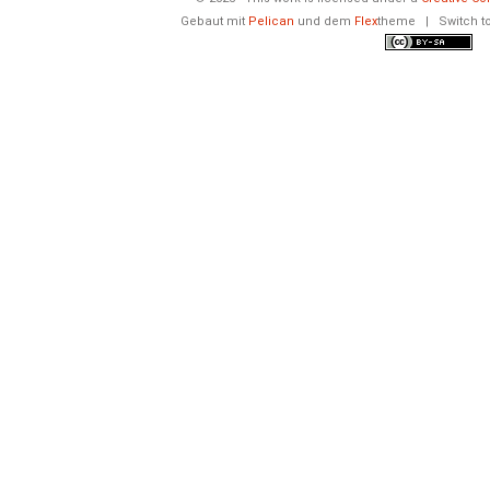
Gebaut mit
Pelican
und dem
Flex
theme
|
Switch t