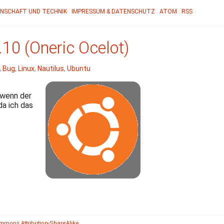
NSCHAFT UND TECHNIK
IMPRESSUM & DATENSCHUTZ
ATOM
RSS
10 (Oneric Ocelot)
,
Bug
,
Linux
,
Nautilus
,
Ubuntu
 wenn der
da ich das
mmons Attribution-ShareAlike