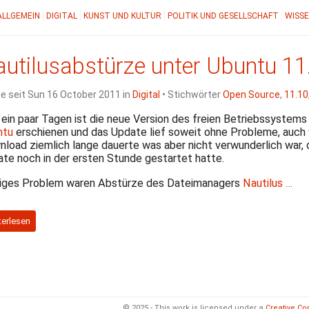
ALLGEMEIN
DIGITAL
KUNST UND KULTUR
POLITIK UND GESELLSCHAFT
WISSE
utilusabstürze unter Ubuntu 11.
ne seit Sun 16 October 2011 in
Digital
• Stichwörter
Open Source
,
11.10
 ein paar Tagen ist die neue Version des freien Betriebssystems
ntu
erschienen und das Update lief soweit ohne Probleme, auch
load ziemlich lange dauerte was aber nicht verwunderlich war, 
te noch in der ersten Stunde gestartet hatte.
iges Problem waren Abstürze des Dateimanagers
Nautilus …
terlesen
© 2025 - This work is licensed under a
Creative Co