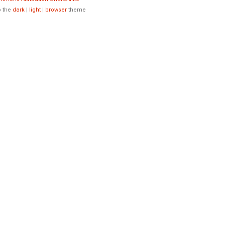
o the
dark
|
light
|
browser
theme