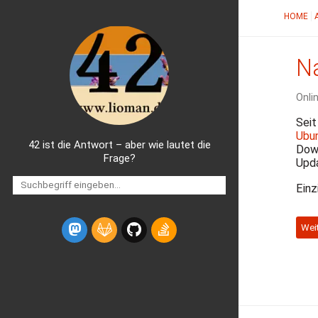
HOME
Na
Onli
Seit
Ubu
42 ist die Antwort – aber wie lautet die
Down
Frage?
Upda
Einz
Wei