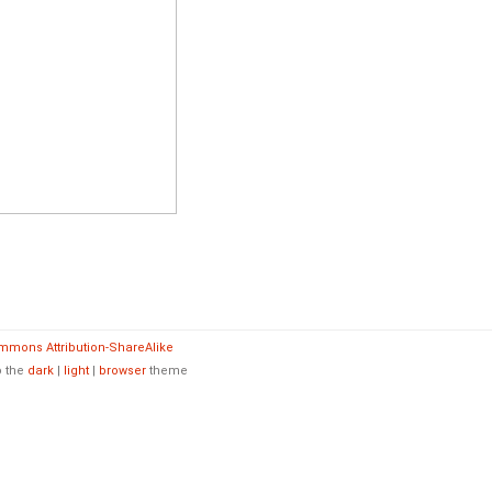
mmons Attribution-ShareAlike
o the
dark
|
light
|
browser
theme