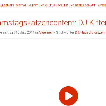
ALLGEMEIN
DIGITAL
KUNST UND KULTUR
POLITIK UND GESELLSCHAFT
WISSE
amstagskatzencontent:
DJ
Kitte
e seit Sat 16 July 2011 in
Allgemein
• Stichwörter
DJ
,
Flausch
,
Katzen