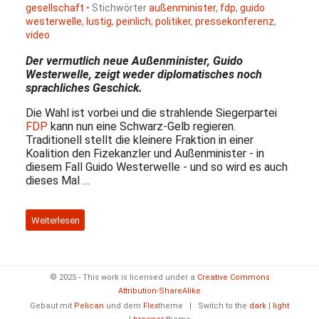
gesellschaft
• Stichwörter
außenminister
,
fdp
,
guido
westerwelle
,
lustig
,
peinlich
,
politiker
,
pressekonferenz
,
video
Der vermutlich neue Außenminister, Guido
Westerwelle, zeigt weder diplomatisches noch
sprachliches Geschick.
Die Wahl ist vorbei und die strahlende Siegerpartei
FDP
kann nun eine Schwarz-Gelb regieren.
Traditionell stellt die kleinere Fraktion in einer
Koalition den Fizekanzler und Außenminister - in
diesem Fall Guido Westerwelle - und so wird es auch
dieses Mal …
Weiterlesen
© 2025 - This work is licensed under a
Creative Commons
Attribution-ShareAlike
Gebaut mit
Pelican
und dem
Flex
theme
|
Switch to the
dark
|
light