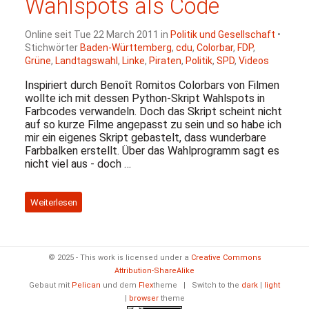
Wahlspots als Code
Online seit Tue 22 March 2011 in
Politik und Gesellschaft
•
Stichwörter
Baden-Württemberg
,
cdu
,
Colorbar
,
FDP
,
Grüne
,
Landtagswahl
,
Linke
,
Piraten
,
Politik
,
SPD
,
Videos
Inspiriert durch Benoît Romitos Colorbars von Filmen
wollte ich mit dessen Python-Skript Wahlspots in
Farbcodes verwandeln. Doch das Skript scheint nicht
auf so kurze Filme angepasst zu sein und so habe ich
mir ein eigenes Skript gebastelt, dass wunderbare
Farbbalken erstellt. Über das Wahlprogramm sagt es
nicht viel aus - doch …
Weiterlesen
© 2025 - This work is licensed under a
Creative Commons
Attribution-ShareAlike
Gebaut mit
Pelican
und dem
Flex
theme
|
Switch to the
dark
|
light
|
browser
theme