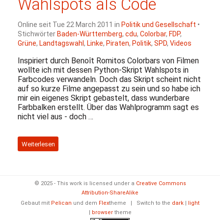
Wahlspots als Code
Online seit Tue 22 March 2011 in
Politik und Gesellschaft
•
Stichwörter
Baden-Württemberg
,
cdu
,
Colorbar
,
FDP
,
Grüne
,
Landtagswahl
,
Linke
,
Piraten
,
Politik
,
SPD
,
Videos
Inspiriert durch Benoît Romitos Colorbars von Filmen
wollte ich mit dessen Python-Skript Wahlspots in
Farbcodes verwandeln. Doch das Skript scheint nicht
auf so kurze Filme angepasst zu sein und so habe ich
mir ein eigenes Skript gebastelt, dass wunderbare
Farbbalken erstellt. Über das Wahlprogramm sagt es
nicht viel aus - doch …
Weiterlesen
© 2025 - This work is licensed under a
Creative Commons
Attribution-ShareAlike
Gebaut mit
Pelican
und dem
Flex
theme
|
Switch to the
dark
|
light
|
browser
theme